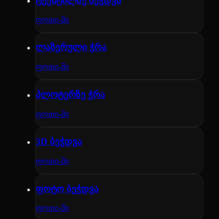
ტექსტილზე ბეჭდვა
ფოთი-ში
ლაზერული ჭრა
ფოთი-ში
პლოტერზე ჭრა
ფოთი-ში
3D ბეჭდვა
ფოთი-ში
ფოტო ბეჭდვა
ფოთი-ში