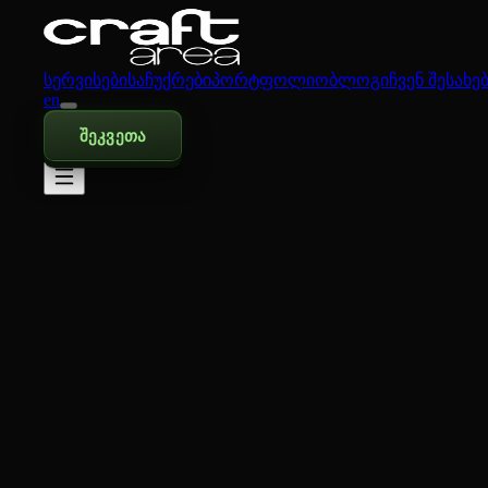
სერვისები
საჩუქრები
პორტფოლიო
ბლოგი
ჩვენ შესახე
en
შეკვეთა