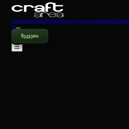
სერვისები
საჩუქრები
პორტფოლიო
ბლოგი
ჩვენ შესახე
en
შეკვეთა