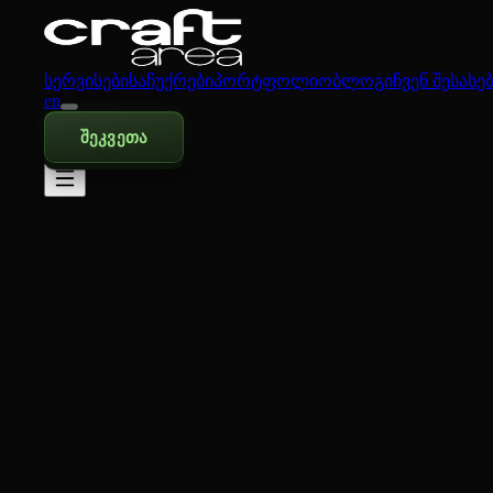
სერვისები
საჩუქრები
პორტფოლიო
ბლოგი
ჩვენ შესახე
en
შეკვეთა