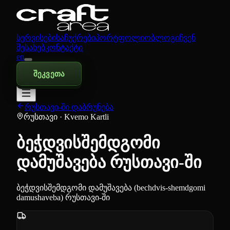
სერვისები
საჩუქრები
პორტფოლიო
ბლოგი
ჩვენ
შესახებ
კონტაქტი
en
შეკვეთა
რუსთავი-ში დაბრუნება
რუსთავი
· Kvemo Kartli
ბეჭდვისშემდგომი
დამუშავება რუსთავი-ში
ბეჭდვისშემდგომი დამუშავება (bechdvis-shemdgomi
damushaveba) რუსთავი-ში