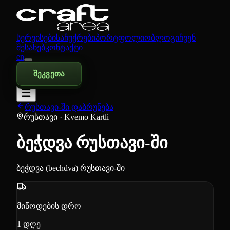
სერვისები
საჩუქრები
პორტფოლიო
ბლოგი
ჩვენ
შესახებ
კონტაქტი
en
შეკვეთა
რუსთავი-ში დაბრუნება
რუსთავი
· Kvemo Kartli
ბეჭდვა რუსთავი-ში
ბეჭდვა (bechdva) რუსთავი-ში
მიწოდების დრო
1
დღე