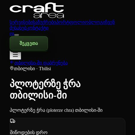
სერვისები
საჩუქრები
პორტფოლიო
ბლოგი
ჩვენ
შესახებ
კონტაქტი
en
შეკვეთა
თბილისი-ში დაბრუნება
თბილისი
· Tbilisi
პლოტერზე ჭრა
თბილისი-ში
პლოტერზე ჭრა (ploterze chra) თბილისი-ში
მიწოდების დრო