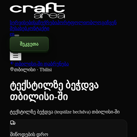
სერვისები
საჩუქრები
პორტფოლიო
ბლოგი
ჩვენ
შესახებ
კონტაქტი
en
შეკვეთა
თბილისი-ში დაბრუნება
თბილისი
· Tbilisi
ტექსტილზე ბეჭდვა
თბილისი-ში
ტექსტილზე ბეჭდვა (teqstilze bechdva) თბილისი-ში
მიწოდების დრო