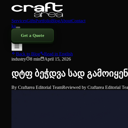
Services
Gifts
Portfolio
Blog
About
Contact
ka
Get a Quote
Back to Blog
Read in English
industry
8
min
April 15, 2026
დტფ ბეჭდვა სად გამოიყენ
By
Craftarea Editorial Team
Reviewed by
Craftarea Editorial T