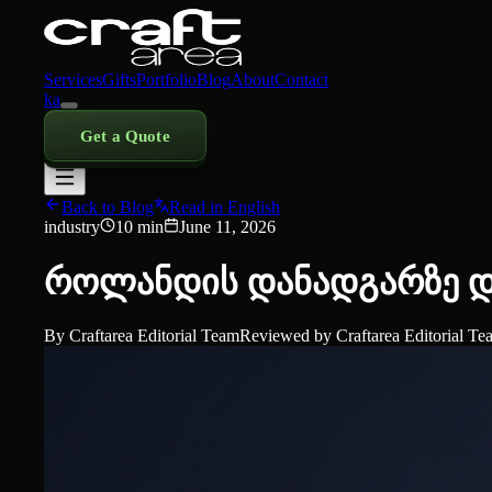
Services
Gifts
Portfolio
Blog
About
Contact
ka
Get a Quote
Back to Blog
Read in English
industry
10
min
June 11, 2026
როლანდის დანადგარზე დტ
By
Craftarea Editorial Team
Reviewed by
Craftarea Editorial T